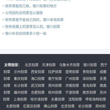
财务章能刻几枚，银川刻章的地方
公司刻的合同章怎么做账
财务章是不是自己刻的，银川本地刻章
财务收据上的首章怎么刻，银川刻章
银川补刻合同章多少钱一张
友情链接：
北京刻章
天津刻章
乌鲁木齐刻章
银川刻章
西宁
刻章
兰州刻章
西安刻章
拉萨刻章
昆明刻章
贵阳刻章
成都
刻章
重庆刻章
海口刻章
南宁刻章
广州刻章
深圳刻章
东莞
刻章
长沙刻章
武汉刻章
郑州刻章
济南刻章
青岛刻章
南昌
刻章
福州刻章
合肥刻章
杭州刻章
宁波刻章
南京刻章
苏州
刻章
上海刻章
哈尔滨刻章
长春刻章
沈阳刻章
呼和浩特刻章
太原刻章
石家庄刻章
佛山刻章
北京刻章
长沙刻章
郑州刻