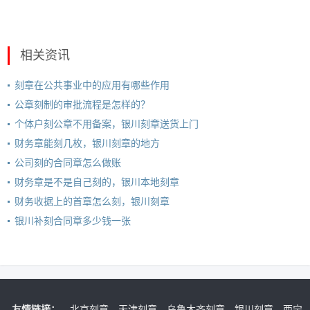
相关资讯
刻章在公共事业中的应用有哪些作用
公章刻制的审批流程是怎样的？
个体户刻公章不用备案，银川刻章送货上门
财务章能刻几枚，银川刻章的地方
公司刻的合同章怎么做账
财务章是不是自己刻的，银川本地刻章
财务收据上的首章怎么刻，银川刻章
银川补刻合同章多少钱一张
友情链接：
北京刻章
天津刻章
乌鲁木齐刻章
银川刻章
西宁